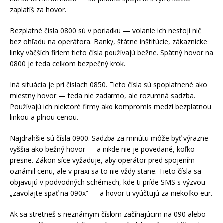
zaplatíš za hovor.
Bezplatné čísla 0800 sú v poriadku — volanie ich nestojí nič
bez ohľadu na operátora. Banky, štátne inštitúcie, zákaznícke
linky väčších firiem tieto čísla používajú bežne. Spätný hovor na
0800 je teda celkom bezpečný krok.
Iná situácia je pri číslach 0850. Tieto čísla sú spoplatnené ako
miestny hovor — teda nie zadarmo, ale rozumná sadzba.
Používajú ich niektoré firmy ako kompromis medzi bezplatnou
linkou a plnou cenou.
Najdrahšie sú čísla 0900. Sadzba za minútu môže byť výrazne
vyššia ako bežný hovor — a nikde nie je povedané, koľko
presne. Zákon síce vyžaduje, aby operátor pred spojením
oznámil cenu, ale v praxi sa to nie vždy stane. Tieto čísla sa
objavujú v podvodných schémach, kde ti príde SMS s výzvou
„zavolajte späť na 090x” — a hovor ti vyúčtujú za niekoľko eur.
Ak sa stretneš s neznámym číslom začínajúcim na 090 alebo