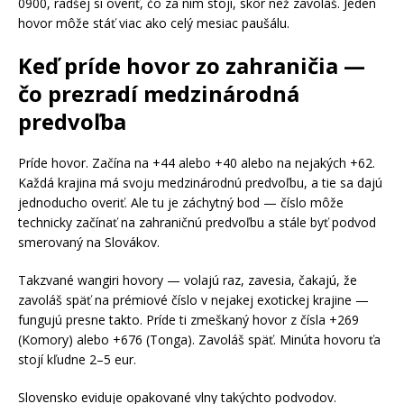
0900, radšej si overiť, čo za ním stojí, skôr než zavoláš. Jeden
hovor môže stáť viac ako celý mesiac paušálu.
Keď príde hovor zo zahraničia —
čo prezradí medzinárodná
predvoľba
Príde hovor. Začína na +44 alebo +40 alebo na nejakých +62.
Každá krajina má svoju medzinárodnú predvoľbu, a tie sa dajú
jednoducho overiť. Ale tu je záchytný bod — číslo môže
technicky začínať na zahraničnú predvoľbu a stále byť podvod
smerovaný na Slovákov.
Takzvané wangiri hovory — volajú raz, zavesia, čakajú, že
zavoláš späť na prémiové číslo v nejakej exotickej krajine —
fungujú presne takto. Príde ti zmeškaný hovor z čísla +269
(Komory) alebo +676 (Tonga). Zavoláš späť. Minúta hovoru ťa
stojí kľudne 2–5 eur.
Slovensko eviduje opakované vlny takýchto podvodov.