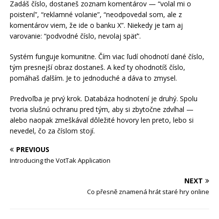
Zadáš číslo, dostaneš zoznam komentárov — “volal mi o
poistení”, “reklamné volanie”, “neodpovedal som, ale z
komentárov viem, že ide o banku X”. Niekedy je tam aj
varovanie: “podvodné číslo, nevolaj späť”.
Systém funguje komunitne. Čím viac ľudí ohodnotí dané číslo,
tým presnejší obraz dostaneš. A keď ty ohodnotíš číslo,
pomáhaš ďalším. Je to jednoduché a dáva to zmysel.
Predvoľba je prvý krok. Databáza hodnotení je druhý. Spolu
tvoria slušnú ochranu pred tým, aby si zbytočne zdvíhal —
alebo naopak zmeškával dôležité hovory len preto, lebo si
nevedel, čo za číslom stojí.
PREVIOUS
Introducing the VotTak Application
NEXT
Co přesně znamená hrát staré hry online