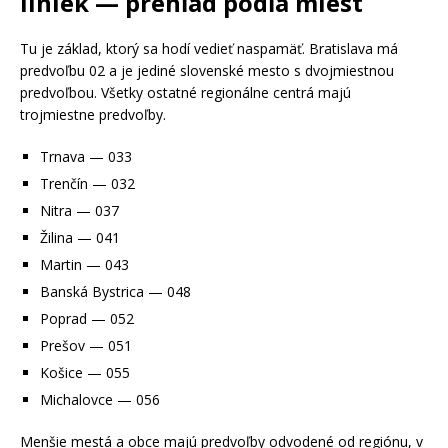
liniek — prehľad podľa miest
Tu je základ, ktorý sa hodí vedieť naspamäť. Bratislava má
predvoľbu 02 a je jediné slovenské mesto s dvojmiestnou
predvoľbou. Všetky ostatné regionálne centrá majú
trojmiestne predvoľby.
Trnava — 033
Trenčín — 032
Nitra — 037
Žilina — 041
Martin — 043
Banská Bystrica — 048
Poprad — 052
Prešov — 051
Košice — 055
Michalovce — 056
Menšie mestá a obce majú predvoľby odvodené od regiónu, v