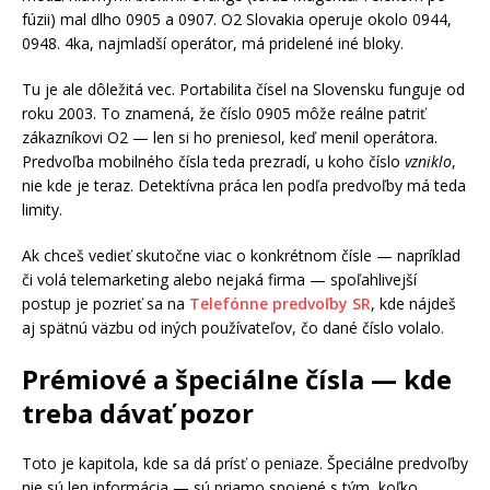
fúzii) mal dlho 0905 a 0907. O2 Slovakia operuje okolo 0944,
0948. 4ka, najmladší operátor, má pridelené iné bloky.
Tu je ale dôležitá vec. Portabilita čísel na Slovensku funguje od
roku 2003. To znamená, že číslo 0905 môže reálne patriť
zákazníkovi O2 — len si ho preniesol, keď menil operátora.
Predvoľba mobilného čísla teda prezradí, u koho číslo
vzniklo
,
nie kde je teraz. Detektívna práca len podľa predvoľby má teda
limity.
Ak chceš vedieť skutočne viac o konkrétnom čísle — napríklad
či volá telemarketing alebo nejaká firma — spoľahlivejší
postup je pozrieť sa na
Telefónne predvoľby SR
, kde nájdeš
aj spätnú väzbu od iných používateľov, čo dané číslo volalo.
Prémiové a špeciálne čísla — kde
treba dávať pozor
Toto je kapitola, kde sa dá prísť o peniaze. Špeciálne predvoľby
nie sú len informácia — sú priamo spojené s tým, koľko