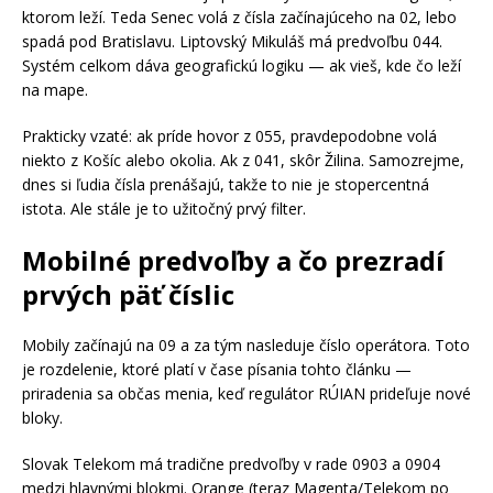
ktorom leží. Teda Senec volá z čísla začínajúceho na 02, lebo
spadá pod Bratislavu. Liptovský Mikuláš má predvoľbu 044.
Systém celkom dáva geografickú logiku — ak vieš, kde čo leží
na mape.
Prakticky vzaté: ak príde hovor z 055, pravdepodobne volá
niekto z Košíc alebo okolia. Ak z 041, skôr Žilina. Samozrejme,
dnes si ľudia čísla prenášajú, takže to nie je stopercentná
istota. Ale stále je to užitočný prvý filter.
Mobilné predvoľby a čo prezradí
prvých päť číslic
Mobily začínajú na 09 a za tým nasleduje číslo operátora. Toto
je rozdelenie, ktoré platí v čase písania tohto článku —
priradenia sa občas menia, keď regulátor RÚIAN prideľuje nové
bloky.
Slovak Telekom má tradične predvoľby v rade 0903 a 0904
medzi hlavnými blokmi. Orange (teraz Magenta/Telekom po