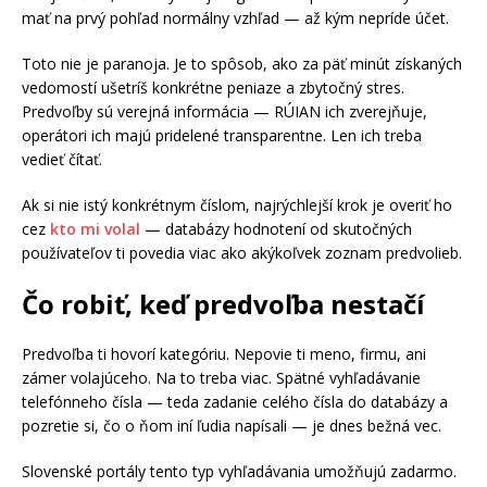
mať na prvý pohľad normálny vzhľad — až kým nepríde účet.
Toto nie je paranoja. Je to spôsob, ako za päť minút získaných
vedomostí ušetríš konkrétne peniaze a zbytočný stres.
Predvoľby sú verejná informácia — RÚIAN ich zverejňuje,
operátori ich majú pridelené transparentne. Len ich treba
vedieť čítať.
Ak si nie istý konkrétnym číslom, najrýchlejší krok je overiť ho
cez
kto mi volal
— databázy hodnotení od skutočných
používateľov ti povedia viac ako akýkoľvek zoznam predvolieb.
Čo robiť, keď predvoľba nestačí
Predvoľba ti hovorí kategóriu. Nepovie ti meno, firmu, ani
zámer volajúceho. Na to treba viac. Spätné vyhľadávanie
telefónneho čísla — teda zadanie celého čísla do databázy a
pozretie si, čo o ňom iní ľudia napísali — je dnes bežná vec.
Slovenské portály tento typ vyhľadávania umožňujú zadarmo.