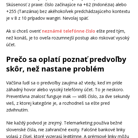
Skúsenosť z praxe: číslo začínajúce na +62 (Indonézia) alebo
+255 (Tanzánia) bez akéhokoľvek predchádzajúceho kontextu
je v 8 z 10 prípadov wangiri. Nevolaj späť.
Ak si chceš overiť
neznámé telefónne číslo
ešte pred tým,
než konáš, je to oveľa rozumnejší postup ako riskovať vysoký
účet.
Prečo sa oplatí poznať predvoľby
skôr, než nastane problém
Väčšina ľudí sa o predvoľby zaujíma až vtedy, keď im príde
záhadný hovor alebo vysoký telefónny účet. To je neskoro.
Preventívna znalosť funguje inak — vidíš číslo, za dve sekundy
vieš, z ktorej kategórie je, a rozhodneš sa ešte pred
zdvihnutím.
Nie každý podvod je zrejmý. Telemarketing používa bežné
slovenské čísla, nie zahraničné exoty. Falošné bankové linky
volajú z čísel, ktoré vyzerajú legitímne. A prémiové linky môžu