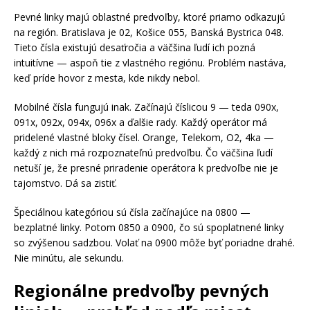
Pevné linky majú oblastné predvoľby, ktoré priamo odkazujú
na región. Bratislava je 02, Košice 055, Banská Bystrica 048.
Tieto čísla existujú desaťročia a väčšina ľudí ich pozná
intuitívne — aspoň tie z vlastného regiónu. Problém nastáva,
keď príde hovor z mesta, kde nikdy nebol.
Mobilné čísla fungujú inak. Začínajú číslicou 9 — teda 090x,
091x, 092x, 094x, 096x a ďalšie rady. Každý operátor má
pridelené vlastné bloky čísel. Orange, Telekom, O2, 4ka —
každý z nich má rozpoznateľnú predvoľbu. Čo väčšina ľudí
netuší je, že presné priradenie operátora k predvoľbe nie je
tajomstvo. Dá sa zistiť.
Špeciálnou kategóriou sú čísla začínajúce na 0800 —
bezplatné linky. Potom 0850 a 0900, čo sú spoplatnené linky
so zvýšenou sadzbou. Volať na 0900 môže byť poriadne drahé.
Nie minútu, ale sekundu.
Regionálne predvoľby pevných